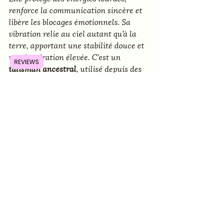
renforce la communication sincère et 
libère les blocages émotionnels. Sa 
vibration relie au ciel autant qu’à la 
terre, apportant une stabilité douce et 
une inspiration élevée. C’est un 
REVIEWS
talisman ancestral
, utilisé depuis des 
siècles par les peuples des montagnes 
comme 
pierre de guidance, de 
guérison et de vérité
.
Cliquez ici pour la retrouver sur le 
site: 
Turquoise de l'Himalaya
12. Tanzanite – Le diamant bleu des 
visionnaires
Issue des contreforts du Kilimandjaro, 
la tanzanite est une pierre aussi 
précieuse que rare, aux reflets bleus 
violacés hypnotiques.