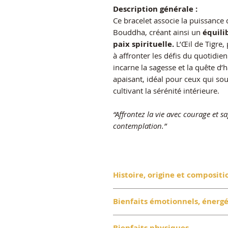
Description générale :
Ce bracelet associe la puissance 
Bouddha, créant ainsi un
équili
paix spirituelle.
L’Œil de Tigre,
à affronter les défis du quotidi
incarne la sagesse et la quête d’
apaisant, idéal pour ceux qui so
cultivant la sérénité intérieure.
“Affrontez la vie avec courage et sa
contemplation.”
Histoire, origine et compositi
Bienfaits émotionnels, énergé
L’Œil de Tigre est une variété 
rappellent l’œil perçant du féli
L’Œil de Tigre est un véritable
Bienfaits physiques