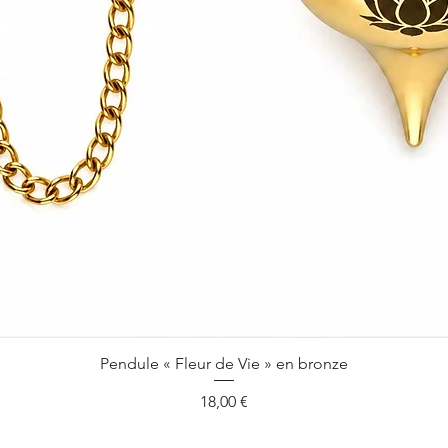
Aperçu rapide
Pendule « Fleur de Vie » en bronze
Prix
18,00 €