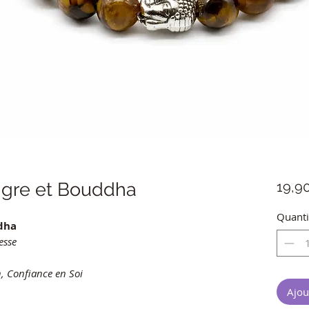
Tigre et Bouddha
19,9
Quanti
ddha
esse
n, Confiance en Soi
Ajou