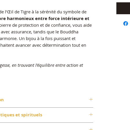
de l’Œil de Tigre à la sérénité du symbole de
bre harmonieux entre force intérieure et
 pierre de protection et de confiance, vous aide
en avec assurance, tandis que le Bouddha
harmonie. Un bijou à la fois puissant et
uhaitent avancer avec détermination tout en
gesse, en trouvant l’équilibre entre action et
on
tiques et spirituels
de quartz aux reflets chatoyants qui
n dont il porte le nom. Sa couleur dorée est
 allié pour ceux qui ont besoin d’un
regain de