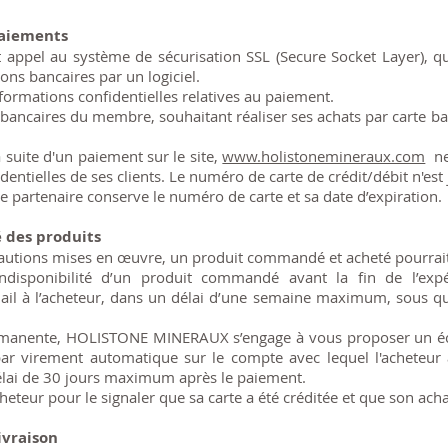
paiements
ppel au système de sécurisation SSL (Secure Socket Layer), qu
ions bancaires par un logiciel.
nformations confidentielles relatives au paiement.
 bancaires du membre, souhaitant réaliser ses achats par carte b
a suite d'un paiement sur le site,
www.holistonemineraux.com
ne 
entielles de ses clients. Le numéro de carte de crédit/débit n'est
re partenaire conserve le numéro de carte et sa date d’expiration.
é des produits
autions mises en œuvre, un produit commandé et acheté pourrait
indisponibilité d’un produit commandé avant la fin de l’exp
 à l’acheteur, dans un délai d’une semaine maximum, sous quel
permanente, HOLISTONE MINERAUX s’engage à vous proposer un é
 par virement automatique sur le compte avec lequel l'acheteu
délai de 30 jours maximum après le paiement.
cheteur pour le signaler que sa carte a été créditée et que son ac
livraison