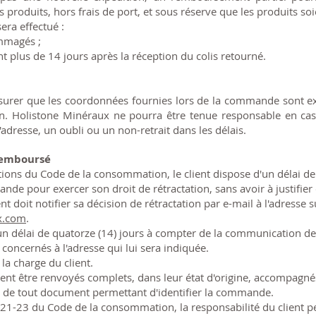
roduits, hors frais de port, et sous réserve que les produits soie
ra effectué :
ommagés ;
t plus de 14 jours après la réception du colis retourné.
assurer que les coordonnées fournies lors de la commande sont ex
ison. Holistone Minéraux ne pourra être tenue responsable en ca
'adresse, un oubli ou un non-retrait dans les délais.
 remboursé
ons du Code de la consommation, le client dispose d'un délai de
de pour exercer son droit de rétractation, sans avoir à justifier 
ent doit notifier sa décision de rétractation par e-mail à l'adresse s
x.com
.
'un délai de quatorze (14) jours à compter de la communication de
 concernés à l'adresse qui lui sera indiquée.
 la charge du client.
ent être renvoyés complets, dans leur état d'origine, accompagnés
ou de tout document permettant d'identifier la commande.
21-23 du Code de la consommation, la responsabilité du client p