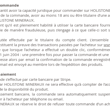
e commande
arantit avoir la capacité juridique pour commander sur HOLISTO
ate de la commande, avoir au moins 18 ans ou être titulaire d’une 
HOLISTONE MINERAUX.
t qu’il est pleinement habilité à utiliser la carte bancaire fourn
isée de manière frauduleuse, puis s’engage à ce que celle-ci soi
ée effectuée par le titulaire du compte client. L’ensemble
uent la preuve des transactions passées par l’acheteur sur
www
que lorsque l’acheteur a effectué un double clic, conformément
 juin 2004 : une première fois pour passer la commande et une s
e alors par email la confirmation de la commande enregistrée,
mail est envoyé au membre lors de l’expédition des produits.
 paiement
 s’effectue par carte bancaire par Stripe.
 HOLISTONE MINERAUX ne sera effective qu’à compter de l’accor
e la disponibilité du produit.
blissement bancaire, la commande sera automatiquement sus
er à l’acheteur par téléphone ou email.
NERAUX se réserve le droit de refuser toute commande d’un achet