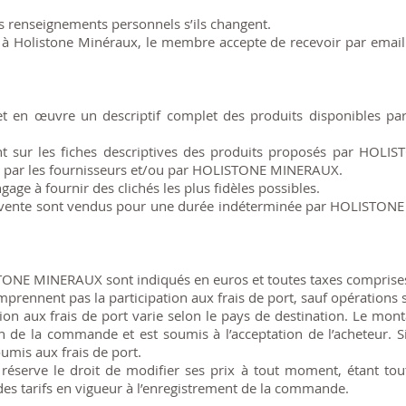
s renseignements personnels s’ils changent.
t à Holistone Minéraux, le membre accepte de recevoir par email 
 œuvre un descriptif complet des produits disponibles par le
ant sur les fiches descriptives des produits proposés par HOL
s par les fournisseurs et/ou par HOLISTONE MINERAUX.
e à fournir des clichés les plus fidèles possibles.
a vente sont vendus pour une durée indéterminée par HOLISTONE
STONE MINERAUX sont indiqués en euros et toutes taxes comprise
mprennent pas la participation aux frais de port, sauf opérations s
ion aux frais de port varie selon le pays de destination. Le mont
de la commande et est soumis à l’acceptation de l’acheteur. Si l
umis aux frais de port.
erve le droit de modifier ses prix à tout moment, étant tout
 des tarifs en vigueur à l’enregistrement de la commande.