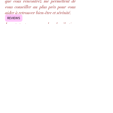
que vous rencontrez me permettent de
vous conseiller au plus près pour vous
aider à retrouver bien-être et sérénité.
REVIEWS
Je mets tout mon cœur dans la sélection
des pierres que je vous envoie, toujours
en conscience et dans l’intention qu’elles
vous soient le plus bénéfique possible.
Côté coulisses, je suis aidée par ma
complice Marie-Paule Brouillaud
(professeure de yoga) qui participe
activement à la création de bracelets et
à la recherche des plus belles pierres
pour vous.
Je vous souhaite une bonne visite sur
notre site :)