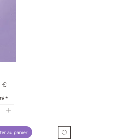
Prix
0 €
té
*
ter au panier