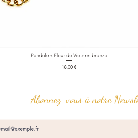
Aperçu rapide
Pendule « Fleur de Vie » en bronze
Prix
18,00 €
Abonnez-vous à notre Newsle