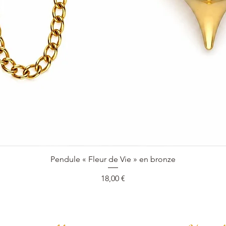
Aperçu rapide
Pendule « Fleur de Vie » en bronze
Prix
18,00 €