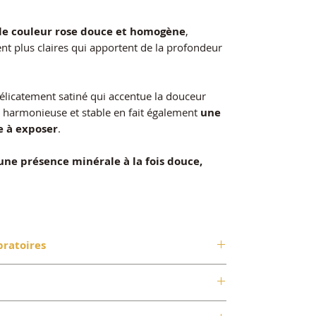
le couleur rose douce et homogène
,
 plus claires qui apportent de la profondeur
délicatement satiné qui accentue la douceur
e harmonieuse et stable en fait également
une
e à exposer
.
une présence minérale à la fois douce,
bratoires
cœur, de l’amour et de la douceur