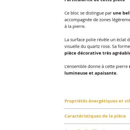
Ce bloc se distingue par
une bel
accompagnée de zones légèrement
à la pierre.
La surface polie révèle un éclat 
visuelle du quartz rose. Sa form
pièce décorative très agréabl
L’ensemble donne à cette pierre
lumineuse et apaisante
.
Propriétés énergétiques et vi
Le quartz rose est la pierre du
Caractéristiques de la pièce
émotionnelle
.
Pierre : Quartz rose naturel