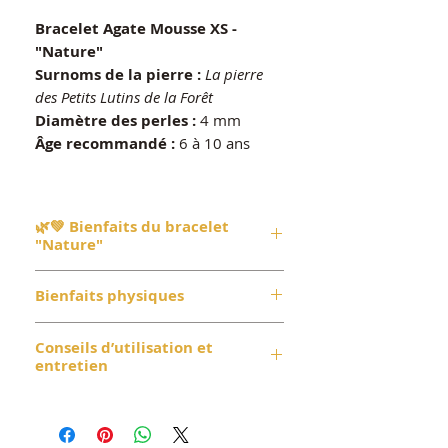
Bracelet Agate Mousse XS -
"Nature"
Surnoms de la pierre :
La pierre
des Petits Lutins de la Forêt
Diamètre des perles :
4 mm
Âge recommandé :
6 à 10 ans
🌿💚 Bienfaits du bracelet
"Nature"
Ce bracelet t’aide à te connecter à
Bienfaits physiques
la nature et à te sentir apaisé(e).
L'
Agate Mousse
favorise la
L’Agate Mousse peut t’aider à te
Conseils d’utilisation et
tranquillité et la patience,
sentir mieux quand tu es
entretien
t’aidant à rester calme même
fatigué(e) ou stressé(e). Elle est
dans les moments un peu plus
Pour purifier ton bracelet, pose-le
aussi utile pour ton bien-être
agités. Elle t’apporte également
sur une plaque de sélénite ou
général, en favorisant la digestion