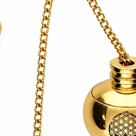
sis libératrice qui suit une prise de
dre — elle se raye facilement au contact
 Elle accompagne les processus de deuil, de
res. Rangez ce bracelet à l'écart des autres
c soi-même, et invite à voir la vulnérabilité
té physique, la douche ou le bain.
comme une porte vers plus de profondeur.
'on a besoin de retrouver sa douceur
aix et de lâcher-prise, ou simplement au
et et aérien qu'il est possible de traverser