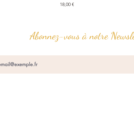
Prix
18,00 €
Abonnez-vous à notre Newsle