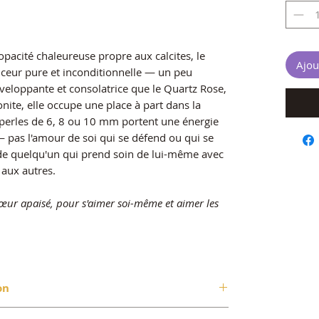
opacité chaleureuse propre aux calcites, le
Ajou
uceur pure et inconditionnelle — un peu
veloppante et consolatrice que le Quartz Rose,
onite, elle occupe une place à part dans la
 perles de 6, 8 ou 10 mm portent une énergie
pas l'amour de soi qui se défend ou qui se
 de quelqu'un qui prend soin de lui-même avec
 aux autres.
ur apaisé, pour s'aimer soi-même et aimer les
on
é de calcite (CaCO₃ — carbonate de calcium,