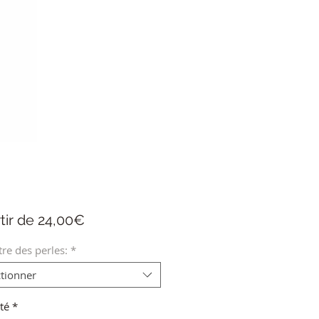
Prix
tir de
24,00€
promotionnel
re des perles:
*
ctionner
té
*