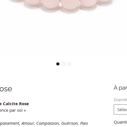
Rose
À par
Diamèt
e Calcite Rose
Séle
nce par soi »
Quanti
Apaisement, Amour, Compassion, Guérison, Paix