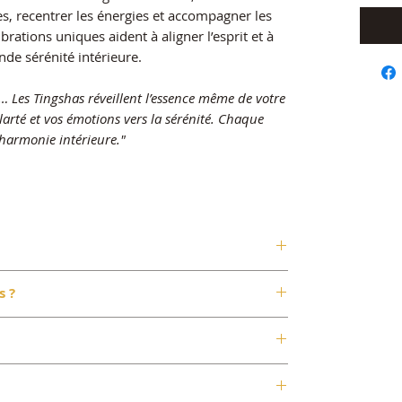
es, recentrer les énergies et accompagner les
rations uniques aident à aligner l’esprit et à
érénité intérieure.​​​​​​​
 Les Tingshas réveillent l’essence même de votre
larté et vos émotions vers la sérénité. Chaque
’harmonie intérieure."
ipent les énergies stagnantes et purifient
s ?
à calmer l’esprit et favorise la
ites résonner les Tingshas dans une pièce
ditation.
bales l’une contre l’autre pour nettoyer
s à une connexion plus profonde avec soi-
es tibétaines (motif des 8 symboles de bon
Utilisez leur son pour marquer une
t le chemin de l'illumination).