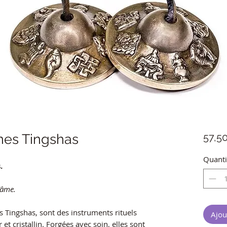
nes Tingshas
57,5
Quanti
.
’âme.
s Tingshas, sont des instruments rituels
Ajou
t cristallin. Forgées avec soin, elles sont