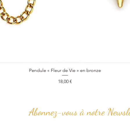
Aperçu rapide
Pendule « Fleur de Vie » en bronze
Prix
18,00 €
Abonnez-vous à notre Newsle