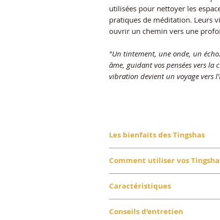
utilisées pour nettoyer les espac
pratiques de méditation. Leurs vib
ouvrir un chemin vers une profonde s
"Un tintement, une onde, un écho…
âme, guidant vos pensées vers la c
vibration devient un voyage vers l
Les bienfaits des Tingshas
Nettoyage énergétique :
Diss
Comment utiliser vos Tingsha
les espaces.
Focus mental :
Leur son aide 
Purification énergétique :
Fa
Caractéristiques
concentration pendant la mé
en tapant légèrement les cym
Élévation spirituelle :
Invite
l’espace.
Décorations : Gravures sacré
Conseils d’entretien
même et le divin.
Début et fin de méditation :
augure tibétains qui montren