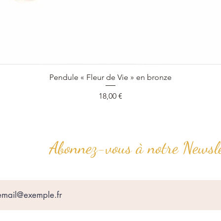
Aperçu rapide
Pendule « Fleur de Vie » en bronze
Prix
18,00 €
Abonnez-vous à notre Newsle