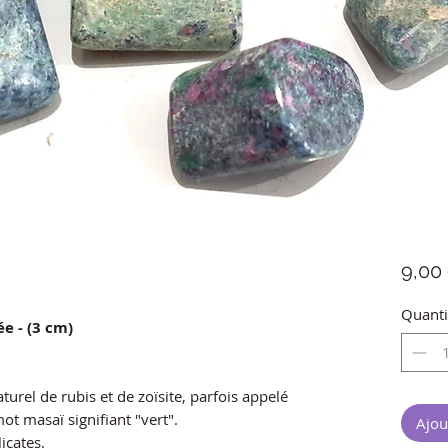
9,00
Quanti
ée - (3 cm)
urel de rubis et de zoïsite, parfois appelé
ot masaï signifiant "vert".
Ajou
licates.