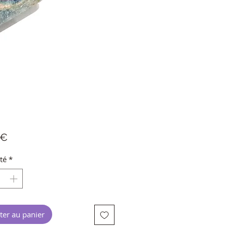
Prix
 €
té
*
ter au panier