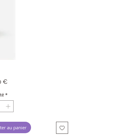
Prix
0 €
té
*
ter au panier