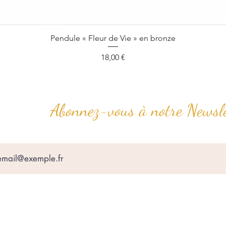
Aperçu rapide
Pendule « Fleur de Vie » en bronze
Prix
18,00 €
Abonnez-vous à notre Newsle