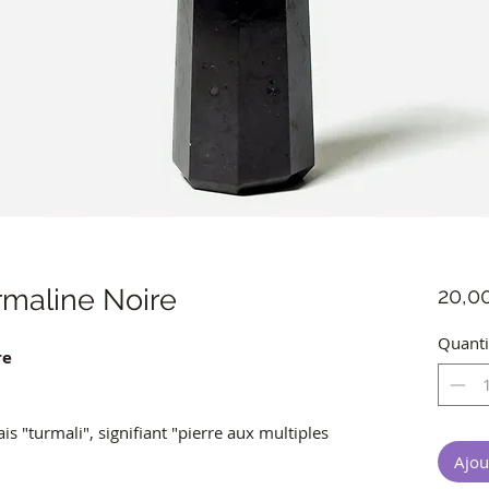
rmaline Noire
20,0
Quanti
re
is "turmali", signifiant "pierre aux multiples
Ajou