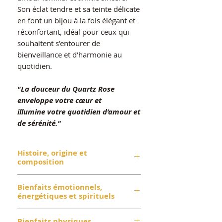
Son éclat tendre et sa teinte délicate
en font un bijou à la fois élégant et
réconfortant, idéal pour ceux qui
souhaitent s’entourer de
bienveillance et d’harmonie au
quotidien.
"La douceur du Quartz Rose
enveloppe votre cœur et
illumine votre quotidien d’amour et
de sérénité."
Histoire, origine et
composition
Le Quartz Rose appartient à la
Bienfaits émotionnels,
famille des quartz et doit sa
énergétiques et spirituels
couleur à la présence infime de
Le Quartz Rose est une
pierre
titane, de manganèse et de fer
Bienfaits physiques