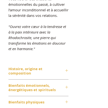
émotionnelles du passé, à cultiver
l’amour inconditionnel et à accueillir
la sérénité dans vos relations.
"Ouvrez votre cœur à la tendresse et
à la paix intérieure avec la
Rhodochrosite, une pierre qui
transforme les émotions en douceur
et en harmonie."
Histoire, origine et
composition
La Rhodochrosite tire son nom du
Bienfaits émotionnels,
grec
rhodon
(rose) et
chroma
énergétiques et spirituels
(couleur). Ce minéral rare
Si vous avez du mal à vous
appartient au groupe des
Bienfaits physiques
pardonner ou à pardonner aux
carbonates et se distingue par ses