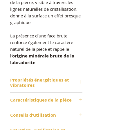
de la pierre, visible à travers les
lignes naturelles de cristallisation,
donne à la surface un effet presque
graphique.
La présence d’une face brute
renforce également le caractère
naturel de la pièce et rappelle
l’origine minérale brute de la
labradorite
.
Propriétés énergétiques et
vibratoires
La labradorite est l’une des
Caractéristiques de la pièce
pierres les plus connues en
lithothérapie pour ses propriétés
Pierre : Labradorite naturelle
Conseils d’utilisation
protectrices et équilibrantes
.
Type : Druse – face polie / face
brute
Cette druse de labradorite peut