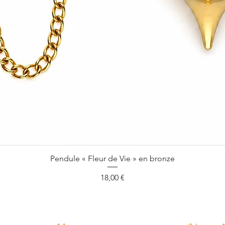
Aperçu rapide
Pendule « Fleur de Vie » en bronze
Prix
18,00 €