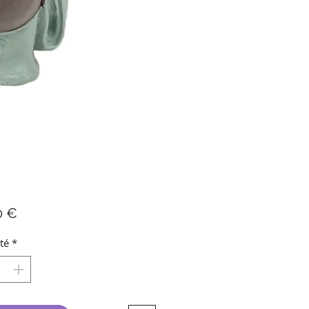
Prix
0 €
té
*