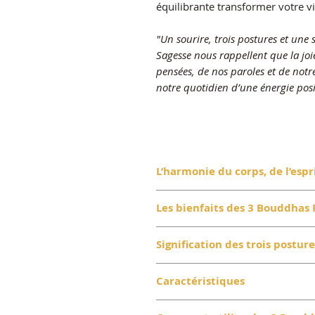
équilibrante transformer votre vi
"Un sourire, trois postures et une 
Sagesse nous rappellent que la joi
pensées, de nos paroles et de notr
notre quotidien d’une énergie posit
L’harmonie du corps, de l’espri
Les
3 Bouddhas Rieurs de la Sa
Les bienfaits des 3 Bouddhas 
ancestral "Ne rien entendre de 
mal". Ces trois postures symbol
Équilibre mental et émotionn
Signification des trois posture
des pensées, des paroles et des
vos paroles et vos actions.
équilibrée et harmonieuse.
Harmonie spirituelle :
Symbol
Le Bouddha qui se bouche les 
Avec leur sourire contagieux e
Caractéristiques
influences négatives et de cu
encourage à préserver notre 
rappellent que la sagesse peut s
Joie de vivre :
Leur sourire e
jugements.
Taille : 15,5 x 5 x 9 cm pour